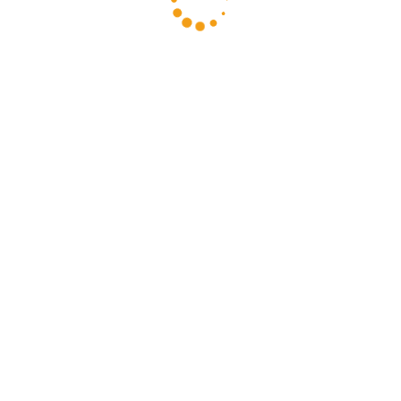
formes
 dans le
xte
mentaire