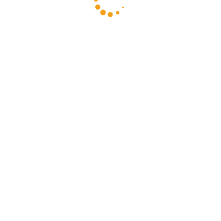
orme la
parence
rages,
se les